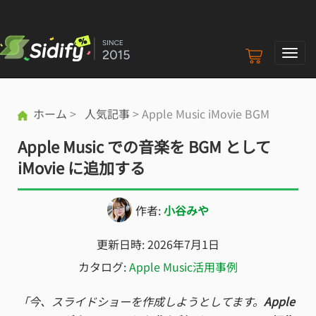
ナ
ビ
ゲ
ー
ホーム
>
人気記事
> Apple Music iMovie BGM
シ
ョ
Apple Music での音楽を BGM として
ン
の
iMovie に追加する
切
り
作者:
小谷みや
替
え
更新日時: 2026年7月1日
カタログ:
Apple Music活用事例
「今、スライドショーを作成しようとしてます。
Apple