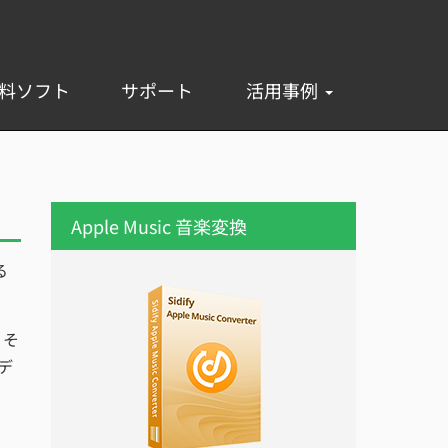
料ソフト
サポート
活用事例
Apple Music 音楽変換
る
。そ
デ