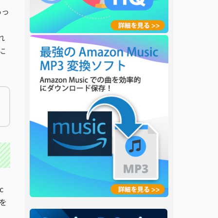
あっ
、
れ
に
c
を