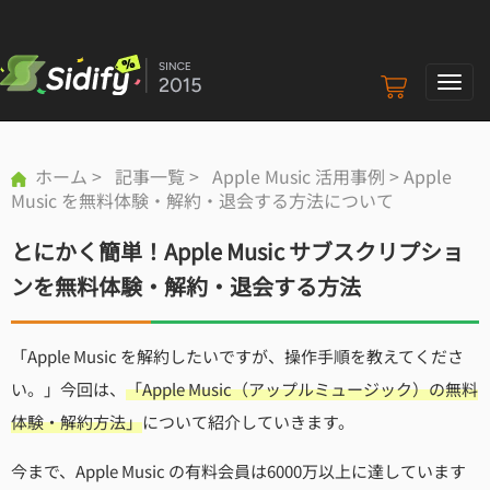
ナ
ビ
ゲ
ー
ホーム
>
記事一覧
>
Apple Music 活用事例
> Apple
シ
Music を無料体験・解約・退会する方法について
ョ
ン
とにかく簡単！Apple Music サブスクリプショ
の
切
ンを無料体験・解約・退会する方法
り
替
え
「Apple Music を解約したいですが、操作手順を教えてくださ
い。」今回は、
「Apple Music（アップルミュージック）の無料
体験・解約方法」
について紹介していきます。
今まで、Apple Music の有料会員は6000万以上に達しています