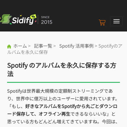
ナ
ビ
ゲ
ー
ホーム
>
記事一覧
>
Spotify 活用事例
> Spotifyのア
シ
ルバムを永久に保存
ョ
ン
Spotify のアルバムを永久に保存する方
の
切
法
り
替
Spotifyは世界最大規模の定額制ストリーミングであ
え
り、世界中に億万以上のユーザーに愛用されています。
「もし、
好きなアルバムをSpotifyから丸ごとダウンロ
ード保存して、オフライン再生
できるならいいな」と
思っている方もどんどん増えてきていますね。今回は、