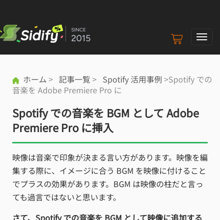
ナ
ビ
ゲ
ー
ホーム
>
記事一覧
>
Spotify 活用事例
>Spotify での
シ
音楽を Adobe Premiere Pro に
ョ
ン
Spotify での音楽を BGM として Adobe
の
切
Premiere Pro に挿入
り
替
映像は音楽で印象が決まる言い方があります。映像を編
え
集する際に、イメージに合う BGM を映像に付けること
でプラスの効果があります。BGM は映像の柱だと言っ
ても過言ではないと思います。
さて、Spotify での音楽を BGM として映像に追加する