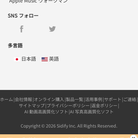
Apple Music ウォークマン
SNS フォロー
多言語
日本語
英語
ホーム
|
会社情報
|
オンライン購入
|
製品一覧
|
活用事例
|
サポート
|
ご連絡
|
サイトマップ
|
プライバシーポリシー
|
返金ポリシー
|
AI 動画高画質化ソフト
|
AI 写真高画質化ソフト
Copyright © 2026 Sidify Inc. All Rights Reserved.