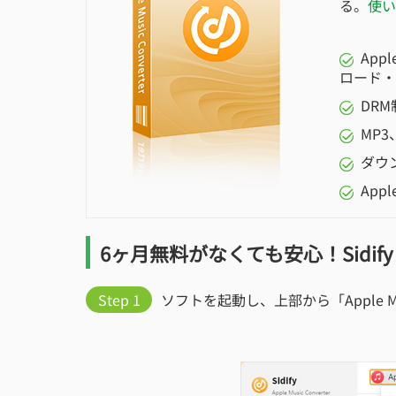
る。
使い
App
ロード・
DR
MP
ダウ
App
6ヶ月無料がなくても安心！Sidify App
Step 1
ソフトを起動し、上部から「Apple