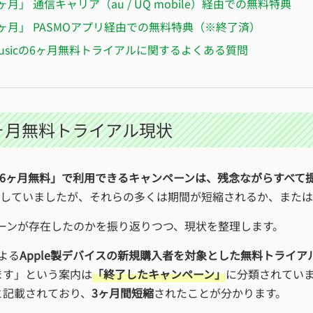
ヶ月」 通信キャリア（au / UQ mobile）経由での無料特典
ヶ月」 PASMOアプリ経由での無料特典（※終了済）
e Musicの6ヶ月無料トライアルに関するよくある質問
の6ヶ月無料トライアル現状
usicを6ヶ月無料」で利用できるキャンペーンは、残念ながらすべ
在していましたが、それらの多くは期間が短縮されるか、または
ーンが存在したのかを振り返りつつ、現状を整理します。
よる
Apple製デバイスの新規購入者を対象とした無料トライア
ます」という案内は
「終了したキャンペーン」
に分類されてい
と記載されており、
3ヶ月間短縮
されたことが分かります。