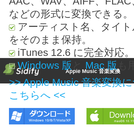
AAC、WAV、AIFF、FLAC
などの形式に変換できる。
アーティスト名、タイトル
をそのまま保持。
iTunes 12.6 に完全対応
Windows 版
と
Mac 版
も
Apple Music 音楽変換
>> Apple Music 
こちらへ <<