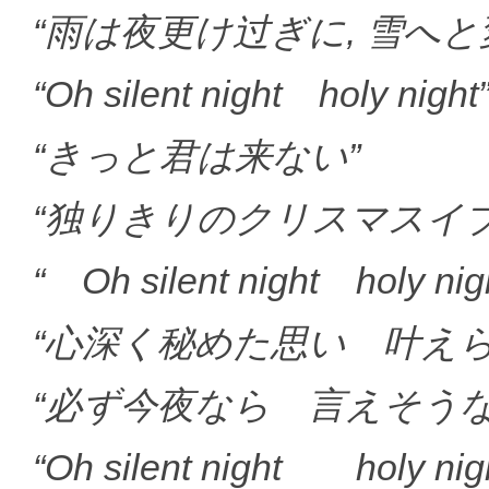
“雨は夜更け过ぎに, 雪へ
“Oh silent night holy night
“きっと君は来ない”
“独りきりのクリスマスイブ
“ Oh silent night holy nig
“心深く秘めた思い 叶え
“必ず今夜なら 言えそうな
“Oh silent night holy nigh