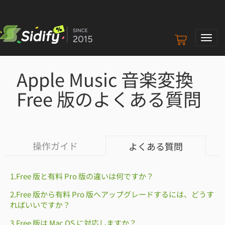
ナ
ビ
ゲ
Apple Music 音楽変換
ー
シ
Free 版のよくある質問
ョ
ン
の
切
り
操作ガイド
よくある質問
替
え
1.Free 版と有料 Pro 版の違いは何ですか？
2.Free 版から有料 Pro 版へアップグレードするには、どうす
ればいいですか？
3.Free 版は Mac OS に対応しますか？