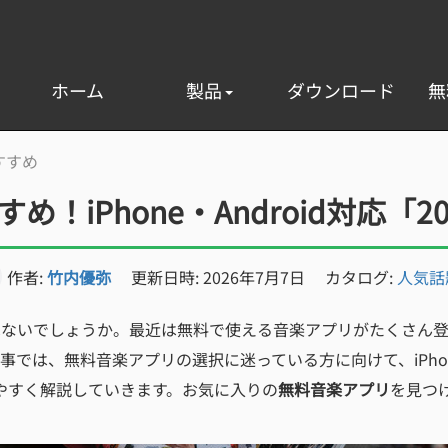
ホーム
製品
ダウンロード
無
すすめ
！iPhone・Android対応「2
作者:
竹内優弥
更新日時: 2026年7月7日
カタログ:
人気話
はないでしょうか。最近は無料で使える音楽アプリがたくさん
は、無料音楽アプリの選択に迷っている方に向けて、iPhone
やすく解説していきます。お気に入りの
無料音楽アプリ
を見つ