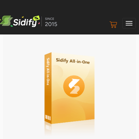
ナ
ビ
ゲ
ー
シ
ョ
ン
の
切
り
替
え