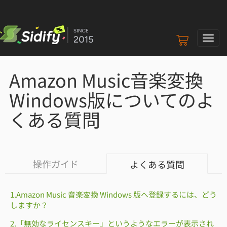
ナ
ビ
ゲ
Amazon Music音楽変換
ー
シ
Windows版についてのよ
ョ
ン
くある質問
の
切
り
替
え
操作ガイド
よくある質問
1.Amazon Music 音楽変換 Windows 版へ登録するには、どう
しますか？
2.「無効なライセンスキー」というようなエラーが表示され