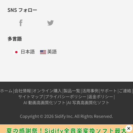
SNS フォロー
多言語
日本語
英語
ホーム
|
会社情報
|
オンライン購入
|
製品一覧
|
活用事例
|
サポート
|
ご連絡
|
サイトマップ
|
プライバシーポリシー
|
返金ポリシー
|
AI 動画高画質化ソフト
|
AI 写真高画質化ソフト
Copyright © 2026 Sidify Inc. All Rights Reserved.