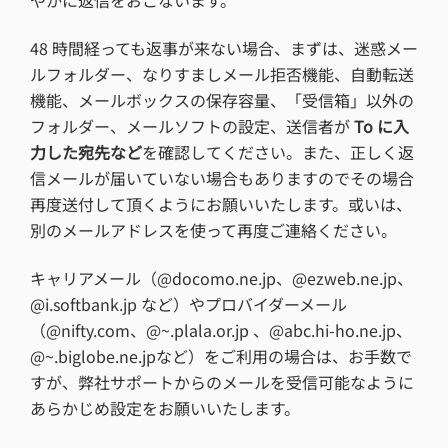
やかに返信をおこないます。
48 時間経っても返事が来ない場合、まずは、迷惑メー
ルフォルダー、なりすましメール拒否機能、自動転送
機能、メールボックスの保存容量、「受信箱」以外の
フォルダー、メールソフトの設定、送信者が
To に入
力した宛先など
を確認してください。また、正しく返
信メールが届いていない場合もありますのでその場合
再度送付して頂くようにお願いいたします。或いは、
別のメールアドレスを使って再度ご連絡ください。
キャリアメール（@docomo.ne.jp、@ezweb.ne.jp、
@i.softbank.jp など）やプロバイダーメール
（@nifty.com、@~.plala.or.jp 、@abc.hi-ho.ne.jp、
@~.biglobe.ne.jpなど）をご利用の場合は、お手数で
すが、弊社サポートからのメールを受信可能なように
あらかじめ設定をお願いいたします。